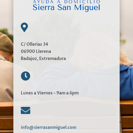

C/ Ollerias 34
06900 Llerena
Badajoz, Extremadura

Lunes a Viernes – 9am a 6pm

info@sierrasanmiguel.com